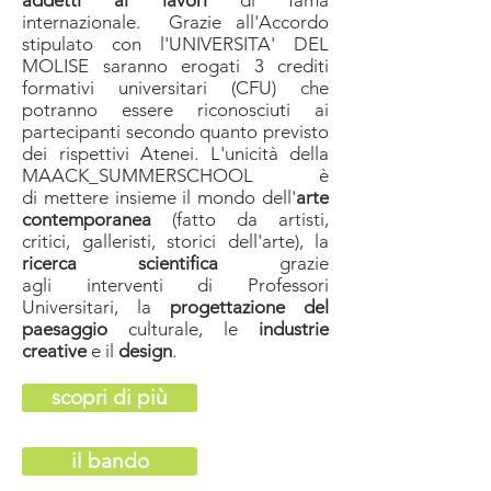
addetti ai lavori
di fama
internazionale. Grazie all'A
ccordo
stipulato con l'UNIVERSITA'
DEL
MOLISE saranno erogati 3
crediti
formativi universitari
(CFU) che
potranno essere riconosciuti ai
partecipanti secondo quanto previsto
dei rispettivi Atenei
. L'unicità della
MAACK_SUMMERSCHOOL è
di mettere insieme il mondo dell'
arte
contemporanea
(fatto da artisti,
critici, galleristi, storici dell'arte), la
ricerca scientifica
grazie
agli interventi di Professori
Universitari, la
progettazione del
paesaggio
culturale, le
industrie
creative
e il
design
.
scopri di più
il bando