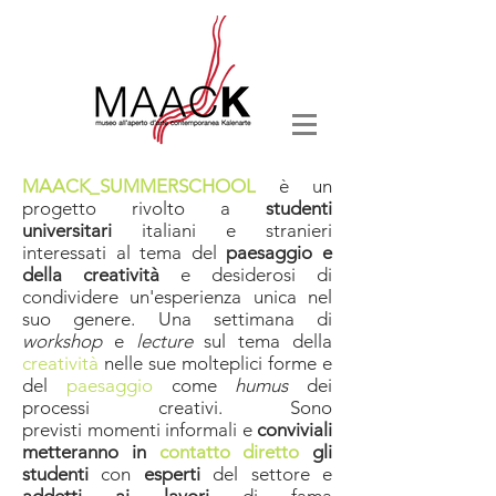
MAACK_SUMMERSCHOOL
è un
progetto rivolto a
studenti
universitari
italiani e stranieri
interessati al tema del
paesaggio e
della creatività
e desiderosi di
condividere un'esperienza unica nel
suo genere. Una settimana di
workshop
e
lecture
sul tema della
creatività
nelle sue molteplici forme e
del
paesaggio
come
humus
dei
processi creativi. Sono
previsti momenti informali e
conviviali
metteranno in
contatto diretto
gli
studenti
con
esperti
del settore e