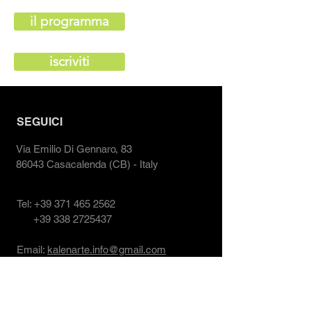
il programma
iscriviti
SEGUICI
Via Emilio Di Gennaro, 83
86043 Casacalenda (CB)
- Italy
Tel:
+39 371 465 2562
+39 338 2725437
Email:
kalenarte.info@gmail.com
CONTATTACI