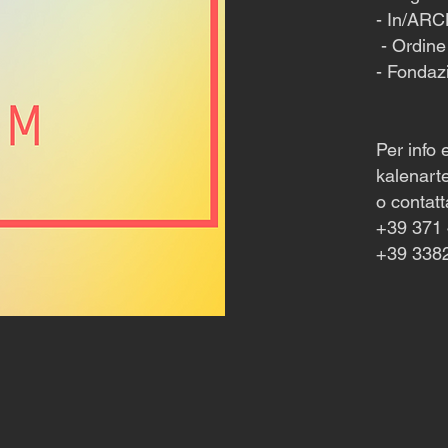
- In/AR
- Ordine
- Fondaz
Per info 
kalenart
o contatt
+39 371 
+39 338