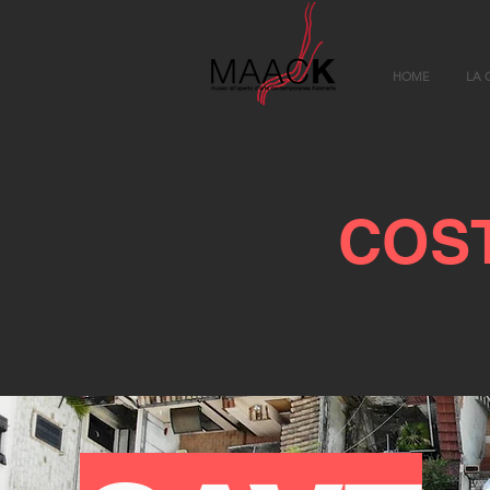
HOME
LA 
COS