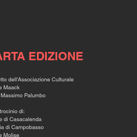
RTA EDIZIONE
tto dell'Associazione Culturale
te Maack
i Massimo Palumbo
trocinio di:
e di Casacalenda
cia di Campobasso
e Molise