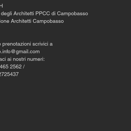
CH
 degli Architetti PPCC di Campobasso
ione Architetti Campobasso
e prenotazioni scrivici a
e.info@gmail.com
aci ai nostri numeri:
465 2562 /
2725437