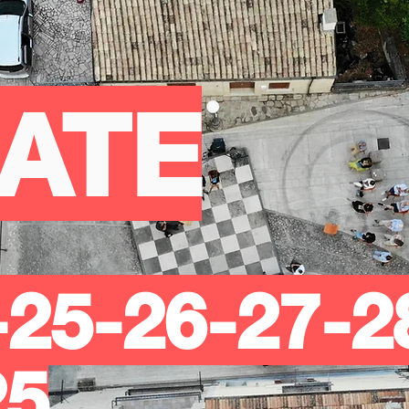
ATE
-25-26-27-2
25