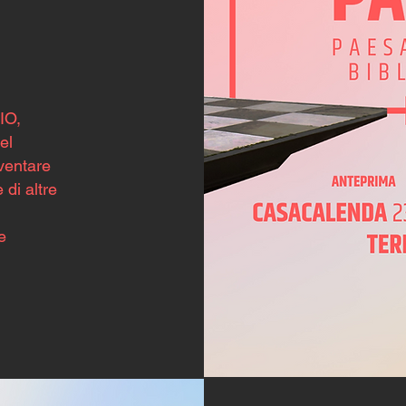
IO,
del
ventare
 di altre
e