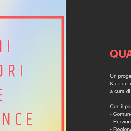
QUA
Un proge
Kalenar
a cura d
Con il pa
- Comun
- Provin
- Region