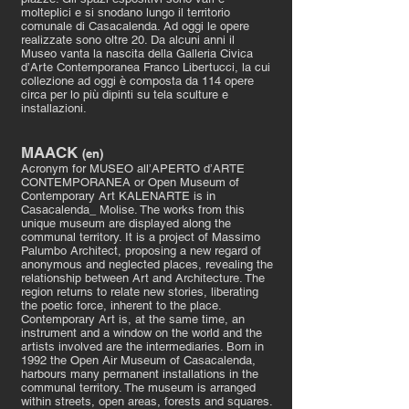
molteplici e si snodano lungo il territorio
comunale di Casacalenda. Ad oggi le opere
realizzate sono oltre 20. Da alcuni anni il
Museo vanta la nascita della Galleria Civica
d’Arte Contemporanea Franco Libertucci, la cui
collezione ad oggi è composta da 114 opere
circa per lo più dipinti su tela sculture e
installazioni.
MAACK
(en)
Acronym for MUSEO all’APERTO d’ARTE
CONTEMPORANEA or Open Museum of
Contemporary Art KALENARTE is in
Casacalenda_ Molise. The works from this
unique museum are displayed along the
communal territory. It is a project of Massimo
Palumbo Architect, proposing a new regard of
anonymous and neglected places, revealing the
relationship between Art and Architecture. The
region returns to relate new stories, liberating
the poetic force, inherent to the place.
Contemporary Art is, at the same time, an
instrument and a window on the world and the
artists involved are the intermediaries. Born in
1992 the Open Air Museum of Casacalenda,
harbours many permanent installations in the
communal territory. The museum is arranged
within streets, open areas, forests and squares.