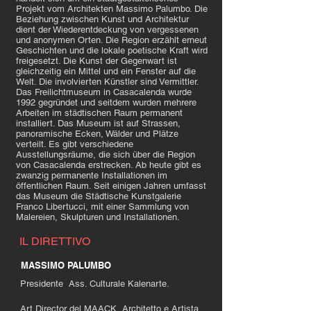
Projekt vom Architekten Massimo Palumbo. Die
Beziehung zwischen Kunst und Architektur
dient der Wiederentdeckung von vergessenen
und anonymen Orten. Die Region erzählt erneut
Geschichten und die lokale poetische Kraft wird
freigesetzt. Die Kunst der Gegenwart ist
gleichzeitig ein Mittel und ein Fenster auf die
Welt. Die involvierten Künstler sind Vermittler.
Das Freilichtmuseum in Casacalenda wurde
1992 gegründet und seitdem wurden mehrere
Arbeiten im städtischen Raum permanent
installiert. Das Museum ist auf Strassen,
panoramische Ecken, Wälder und Plätze
verteilt. Es gibt verschiedene
Ausstellungsräume, die sich über die Region
von Casacalenda erstrecken. Ab heute gibt es
zwanzig permanente Installationen im
öffentlichen Raum. Seit einigen Jahren umfasst
das Museum die Städtische Kunstgalerie
Franco Libertucci, mit einer Sammlung von
Malereien, Skulpturen und Installationen.
IL DIRETTIVO
MASSIMO PALUMBO
Presidente Ass. Culturale Kalenarte.
Art Director del MAACK, Architetto e Artista