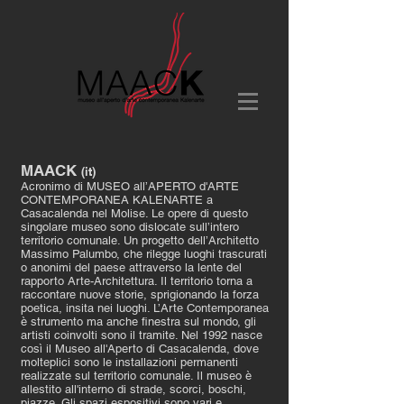
MAACK
(it)
Acronimo di MUSEO all’APERTO d'ARTE
CONTEMPORANEA KALENARTE a
Casacalenda nel Molise. Le opere di questo
singolare museo sono dislocate sull’intero
territorio comunale. Un progetto dell’Architetto
Massimo Palumbo, che rilegge luoghi trascurati
o anonimi del paese attraverso la lente del
rapporto Arte-Architettura. Il territorio torna a
raccontare nuove storie, sprigionando la forza
poetica, insita nei luoghi. L’Arte Contemporanea
è strumento ma anche finestra sul mondo, gli
artisti coinvolti sono il tramite. Nel 1992 nasce
così il Museo all'Aperto di Casacalenda, dove
molteplici sono le installazioni permanenti
realizzate sul territorio comunale. Il museo è
allestito all'interno di strade, scorci, boschi,
piazze. Gli spazi espositivi sono vari e