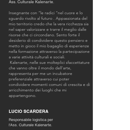
Ass. Culturale Kalenarte.
Insegnante con “le radici “nel cuore e lo
sguardo rivolto al futuro . Appassionata del
mio territorio credo che la vera ricchezza sia
nel saper valorizzare e trarre il meglio dalle
risorse che ci circondano. Sento forte il
desiderio di condividere questo pensiero e
metto in gioco il mio bagaglio di esperienze
nella formazione attraverso la partecipazione
a varie attività culturali e sociali.
Kalenarte, nelle sue molteplici sfaccettature
che vanno oltre il mondo dell’arte,
rappresenta per me un incubatore
preferenziale attraverso cui poter
condividere momenti comuni di crescita e di
arricchimento dei luoghi che mi
appartengono. ‎
LUCIO SCARDERA
Responsabile logistica per
l'Ass. Culturale Kalenarte.