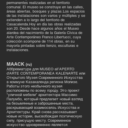
permanentes realizadas en el territorio
comunal. El museo se construye en las calles,
áreas abiertas, bosques y plazas.Los espacios
de las instalaciones son varios y múltiples y se
extienden a lo largo del territorio de
Casacalenda.Hoy en día las obras realizadas
son 20. Desde hace algunos años el Museo
alardea del nacimiento de la Galería Cívica de
Arte Contemporáneo Franco Libertucci, cuya
colección scompone de 114 obras, en su
mayoría pintadas sobre lienzo, esculturas e
instalaciones.
MAACK
(ru)
Аббревиатура для MUSEO all’APERTO
d'ARTE CONTEMPORANEA KALENARTE или
Открытого Музея Современного Искусства
в коммуне Казакаленда региона Молизе.
Работы этого необычного музея
расположены по всему городу. Это проект
"уличной мебели" архитектора Массимо
Палумбо, который предлагает новый взгляд
на безымянные и заброшенные места,
раскрывающий взаимосвязь Искусства и
Архитектуры. Край снова рассказывает
новые истории, высвобождая поэтическую
силу, присущую месту. Современное
искусство одновременно является