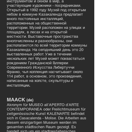
инструментом и окном в мир, а
участвующие художники - посредниками.
Открытый в 1992 году Музей под открытым
небом в коммуне Казакаленда предлагает
много постоянных инсталляций,
расположенных на общественной
территории. Музей расположен на улицах и
площадях, в лесах и на открытой
местности. Выставочные пространства
многочисленны и разнообразны, они
располагаются по всей территории коммуны
Казакаленда. На сегодняшний день это 20
выставленных работ. Уже в течении
нескольких лет Музей может похвастаться
рождением Гражданской Галлереи
Современного Искусства Либертуччи
Франко, чья коллекция насчитывает около
114 работ, в основном, это произведения,
написанные на холсте, скульптуры и
.
инсталляции
MAACK
(de)
Akronym für MUSEO all’APERTO d’ARTE
CONTEMPORANEA oder Freilichtmuseum für
zeitgenössische Kunst KALENARTE befindet
sich in Casacalenda - Molise. Die Arbeiten aus
diesem einzigartigen Museum werden im
gesamten städtischen Raum gezeigt. Es
handelt sich um ein stadtgestalterisches