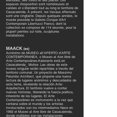
étendues, des forêts et des places. Les
espaces d'exposition sont nombreuses et
variées et s’étendent tout au long le territoire de
Casacalenda. À présent, les travaux effectués
sont une vingtaine. Depuis quelques années, le
musée possède la Galerie Civique d'Art
Contemporain Libertucci Franco, dont la
collection se compose de 114 œuvres, pour la
plupart peintes sur toile, sculptures
installations.
MAACK
(es)
Acrónimo de MUSEO all’APERTO d’ARTE
CONTEMPORANEA, o Museo al Aire libre de
Arte Contemporáneo.Kalenarte está en
Casacalenda_ Molise. Las obras de este
museo singular están repartidas a través del
territorio comunal. Un proyecto de Massimo
Palumbo Architect, que propone una nueva
lectura de lugares anónimos y descuidados de
esta tierra, revelando la relación Arte-
Arquitectura. El territorio vuelve a contar
nuevas historias, liberando la fuerza poética,
inherente de los lugares. El Arte
Contemporáneo es instrumento a la vez que
ventana sobre el mundo y los artistas
involucrados son los intermediarios.Nace en
1992 el Museo al Aire libre de Casacalenda,
donde múltiples son las instalaciones