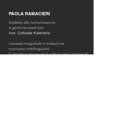
PAOLA RAMACIERI
Addetta alla comunicazione
e gestione eventi per
Ass. Culturale Kalenarte.
​Laureata magistrale in traduzione
e processi interlinguistici.
Curiosità e amore per la cultura sono i motori di
tutto ciò che faccio. Nella vita professionale
scrivo, traduco e gestisco il mondo digitale come
web editor e tecnico IT; nel direttivo di Kalenarte
traduco questa mia inclinazione nel
coordinamento della comunicazione, dell'ufficio
stampa e degli eventi. Ho scelto di impegnarmi
per Casacalenda perché credo che il nostro
territorio custodisca ricchezze uniche da
valorizzare. Kalenarte per me è la prova che l'arte
è in ogni cosa: il mio obiettivo è raccontare
questa magia, creando ponti che permettano a
chiunque di avvicinarsi ai nostri progetti.