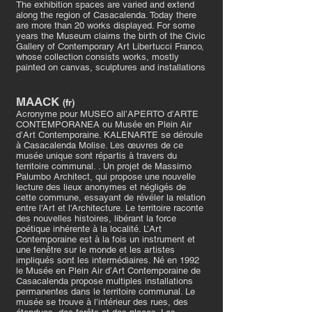
The exhibition spaces are varied and extend
along the region of Casacalenda. Today there
are more than 20 works displayed. For some
years the Museum claims the birth of the Civic
Gallery of Contemporary Art Libertucci Franco,
whose collection consists works, mostly
painted on canvas, sculptures and installations
MAACK
(fr)
Acronyme pour MUSEO all’APERTO d’ARTE
CONTEMPORANEA ou Musée en Plein Air
d’Art Contemporaine. KALENARTE se déroule
à Casacalenda Molise. Les œuvres de ce
musée unique sont répartis à travers du
territoire communal. . Un projet de Massimo
Palumbo Architect, qui propose une nouvelle
lecture des lieux anonymes et négligés de
cette commune, essayant de révéler la relation
entre l'Art et l'Architecture. Le territoire raconte
des nouvelles histoires, libérant la force
poétique inhérente à la localité. L’Art
Contemporaine est à la fois un instrument et
une fenêtre sur le monde et les artistes
impliqués sont les intermédiaires. Né en 1992
le Musée en Plein Air d’Art Contemporaine de
Casacalenda propose multiples installations
permanentes dans le territoire communal. Le
musée se trouve à l’intérieur des rues, des